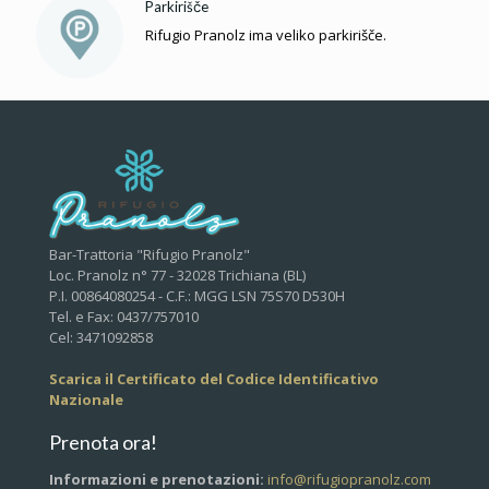
Parkirišče
Rifugio Pranolz ima veliko parkirišče.
Bar-Trattoria "Rifugio Pranolz"
Loc. Pranolz n° 77 - 32028 Trichiana (BL)
P.I. 00864080254 - C.F.: MGG LSN 75S70 D530H
Tel. e Fax: 0437/757010
Cel: 3471092858
Scarica il Certificato del Codice Identificativo
Nazionale
Prenota ora!
Informazioni e prenotazioni:
info@rifugiopranolz.com