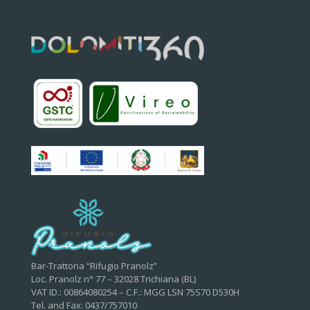
Bar-Trattoria “Rifugio Pranolz”
Loc. Pranolz n° 77 – 32028 Trichiana (BL)
VAT ID.: 00864080254 – C.F.: MGG LSN 75S70 D530H
Tel. and Fax: 0437/757010