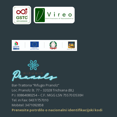
Bar-Trattoria “Rifugio Pranolz”
Loc. Pranolz št. 77 – 32028 Trichiana (BL)
P.I. 00864080254 – C.F.: MGG LSN 75S70 D530H
Tel. in Fax: 0437/757010
Mobitel: 3471092858
Prenesite potrdilo o nacionalni identifikacijski kodi