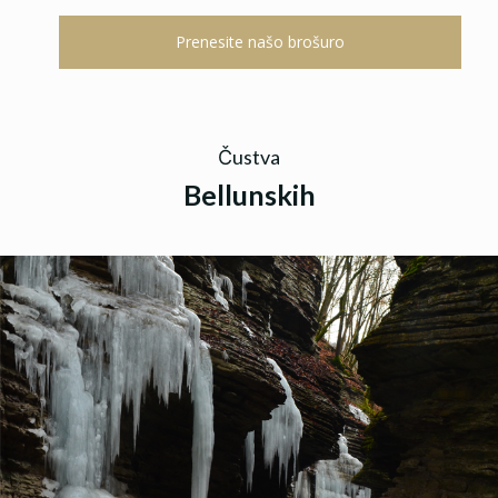
Prenesite našo brošuro
Čustva
Bellunskih