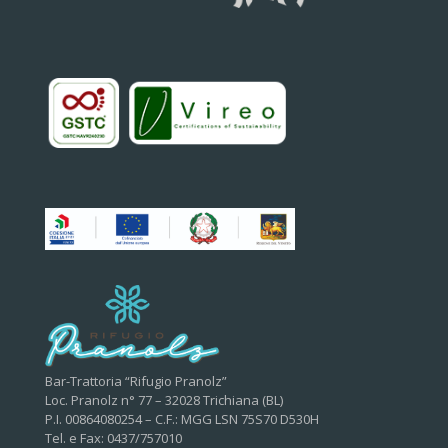
Bar-Trattoria “Rifugio Pranolz”
Loc. Pranolz n° 77 – 32028 Trichiana (BL)
P.I. 00864080254 – C.F.: MGG LSN 75S70 D530H
Tel. e Fax: 0437/757010