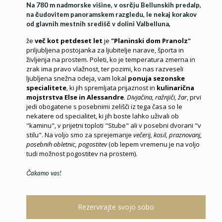
Na 780 m nadmorske višine, v osrčju Bellunskih predalp,
na čudovitem panoramskem razgledu, le nekaj korakov
od glavnih mestnih središč v dolini Valbelluna,
že
več kot petdeset let
je
"Planinski dom Pranolz"
priljubljena postojanka za ljubitelje narave, športa in
življenja na prostem. Poleti, ko je temperatura zmerna in
zrak ima pravo vlažnost, ter pozimi, ko nas razveseli
ljubljena snežna odeja, vam lokal
ponuja sezonske
specialitete
, ki jih spremljata prijaznost in
kulinarična
mojstrstva Else in Alessandre
.
Divjačina, ražnjiči, žar
, prvi
jedi obogatene s posebnimi zelišči iz tega časa so le
nekatere od specialitet, ki jih boste lahko uživali ob
"kaminu", v prijetni toploti "Stube" ali v posebni dvorani "v
stilu". Na voljo smo za sprejemanje
večerij, kosil, praznovanj,
posebnih obletnic, pogostitev
(ob lepem vremenu je na voljo
tudi možnost pogostitev na prostem).
Čakamo vas!
Rezervirajte svojo sobo