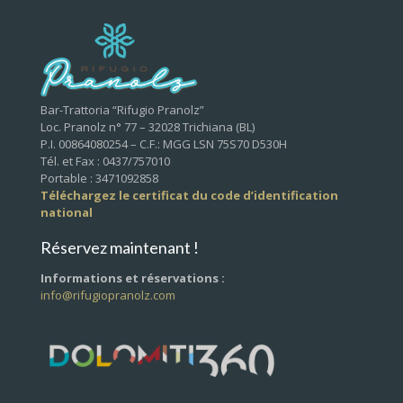
Bar-Trattoria “Rifugio Pranolz”
Loc. Pranolz n° 77 – 32028 Trichiana (BL)
P.I. 00864080254 – C.F.: MGG LSN 75S70 D530H
Tél. et Fax : 0437/757010
Portable : 3471092858
Téléchargez le certificat du code d’identification
national
Réservez maintenant !
Informations et réservations :
info@rifugiopranolz.com