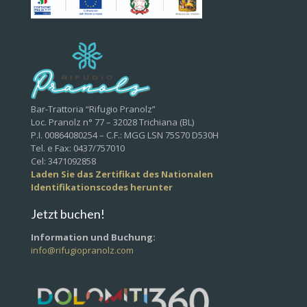
Bar-Trattoria “Rifugio Pranolz”
Loc. Pranolz n° 77 – 32028 Trichiana (BL)
P.I. 00864080254 – C.F.: MGG LSN 75S70 D530H
Tel. e Fax: 0437/757010
Cel: 3471092858
Laden Sie das Zertifikat des Nationalen
Identifikationscodes herunter
Jetzt buchen!
Information und Buchung:
info@rifugiopranolz.com