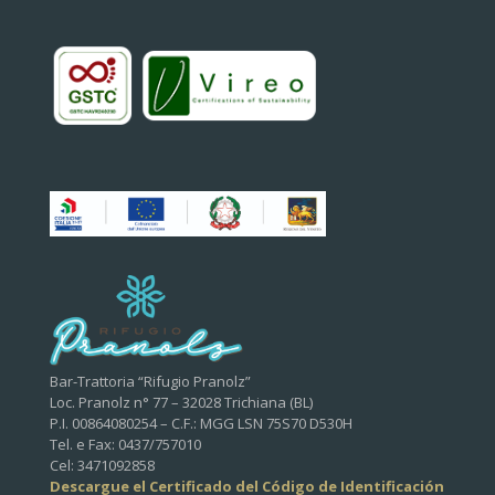
Bar-Trattoria “Rifugio Pranolz”
Loc. Pranolz n° 77 – 32028 Trichiana (BL)
P.I. 00864080254 – C.F.: MGG LSN 75S70 D530H
Tel. e Fax: 0437/757010
Cel: 3471092858
Descargue el Certificado del Código de Identificación