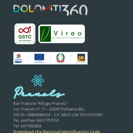
Bar-Trattoria “Rifugio Pranolz”
Loc. Pranolz n° 77 – 32028 Trichiana (BL)
VAT ID.: 00864080254 – C.F.: MGG LSN 75S70 D530H
Tel. and Fax: 0437/757010
Tel: 3471092858
Download the National Identification Code