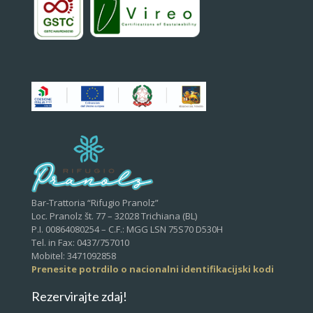
Bar-Trattoria “Rifugio Pranolz”
Loc. Pranolz št. 77 – 32028 Trichiana (BL)
P.I. 00864080254 – C.F.: MGG LSN 75S70 D530H
Tel. in Fax: 0437/757010
Mobitel: 3471092858
Prenesite potrdilo o nacionalni identifikacijski kodi
Rezervirajte zdaj!