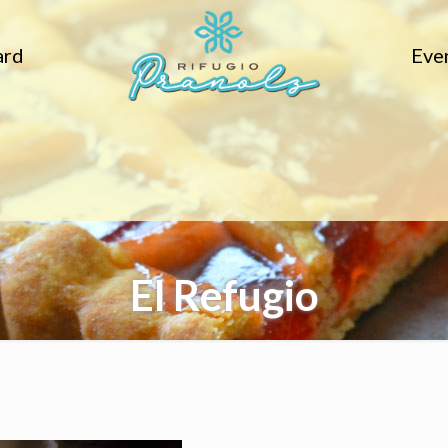
ard
Eve
El Refugio