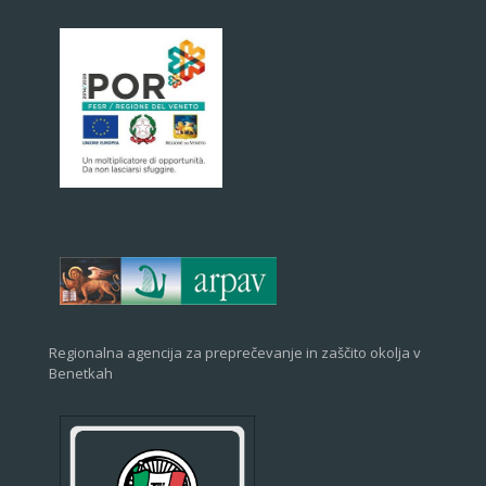
Regionalna agencija za preprečevanje in zaščito okolja v
Benetkah