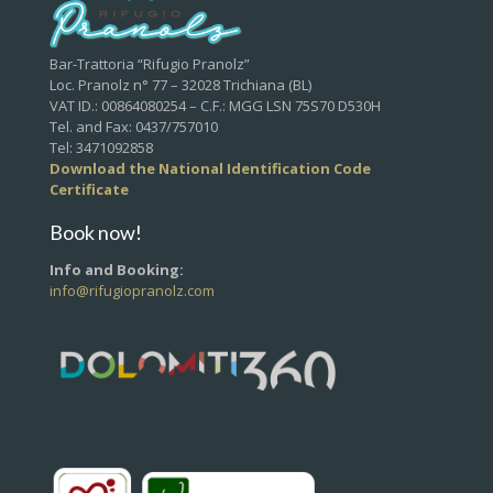
Bar-Trattoria “Rifugio Pranolz”
Loc. Pranolz n° 77 – 32028 Trichiana (BL)
VAT ID.: 00864080254 – C.F.: MGG LSN 75S70 D530H
Tel. and Fax: 0437/757010
Tel: 3471092858
Download the National Identification Code
Certificate
Book now!
Info and Booking:
info@rifugiopranolz.com