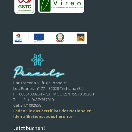
Bar-Trattoria “Rifugio Pranolz”
Loc. Pranolz n° 77 – 32028 Trichiana (BL)
P.I. 00864080254 – C.F.: MGG LSN 75S70 D530H
Tel. e Fax: 0437/757010
Cel: 3471092858
Laden Sie das Zertifikat des Nationalen
Identifikationscodes herunter
Jetzt buchen!