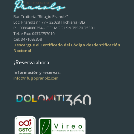
Bar-Trattoria “Rifugio Pranolz”
Loc. Pranolz n° 77 – 32028 Trichiana (BL)
P.I. 00864080254 – C.F.: MGG LSN 75S70 D530H
Tel. e Fax: 0437/757010
Cel: 3471092858
Descargue el Certificado del Código de Identificación
Nacional
¡Reserva ahora!
Información y reservas:
info@rifugiopranolz.com