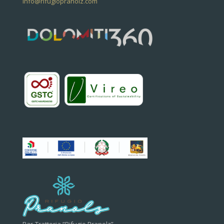
info@rifugiopranolz.com
Bar-Trattoria “Rifugio Pranolz”