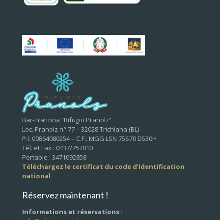
Bar-Trattoria “Rifugio Pranolz”
Loc. Pranolz n° 77 – 32028 Trichiana (BL)
P.I. 00864080254 – C.F.: MGG LSN 75S70 D530H
Tél. et Fax : 0437/757010
Portable : 3471092858
Téléchargez le certificat du code d’identification
national
Réservez maintenant !
Informations et réservations :