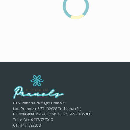
Bar-Trattoria "Rifugio Pranolz"
Loc. Pranolz n° 77 - 32028 Trichiana (BL)
P.I. 00864080254 - C.F.: MGG LSN 75S70 D530H
Tel. e Fax: 0437/757010
Cel: 3471092858