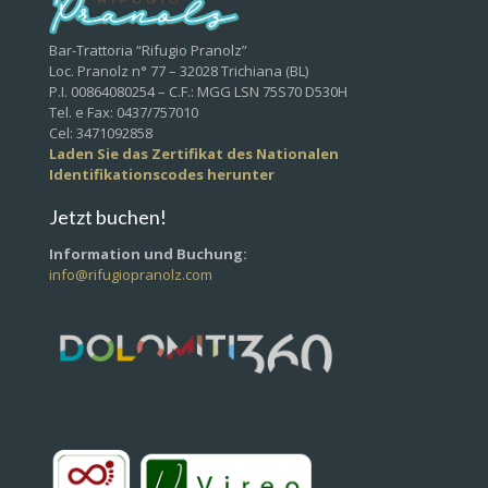
Bar-Trattoria “Rifugio Pranolz”
Loc. Pranolz n° 77 – 32028 Trichiana (BL)
P.I. 00864080254 – C.F.: MGG LSN 75S70 D530H
Tel. e Fax: 0437/757010
Cel: 3471092858
Laden Sie das Zertifikat des Nationalen
Identifikationscodes herunter
Jetzt buchen!
Information und Buchung:
info@rifugiopranolz.com