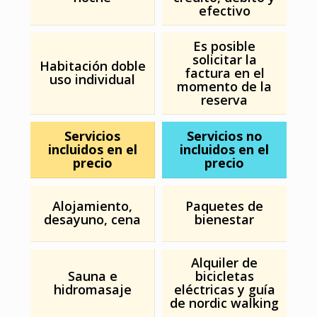
efectivo
Es posible
solicitar la
Habitación doble
factura en el
uso individual
momento de la
reserva
Servicios
Servicios no
incluidos en el
incluidos en el
precio
precio
Alojamiento,
Paquetes de
desayuno, cena
bienestar
Alquiler de
Sauna e
bicicletas
hidromasaje
eléctricas y guía
de nordic walking