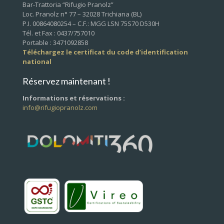
Bar-Trattoria “Rifugio Pranolz”
Loc. Pranolz n° 77 – 32028 Trichiana (BL)
P.I. 00864080254 – C.F.: MGG LSN 75S70 D530H
Tél. et Fax : 0437/757010
Portable : 3471092858
Téléchargez le certificat du code d’identification
national
Réservez maintenant !
Informations et réservations :
info@rifugiopranolz.com