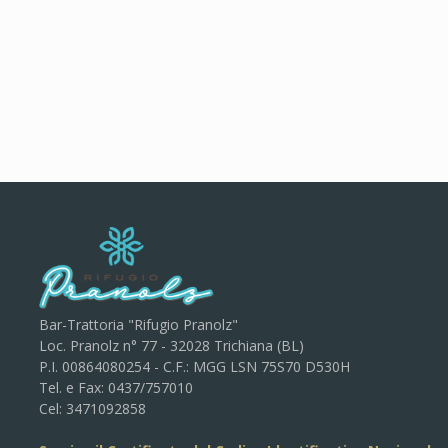
Bar-Trattoria "Rifugio Pranolz"
Loc. Pranolz n° 77 - 32028 Trichiana (BL)
P.I. 00864080254 - C.F.: MGG LSN 75S70 D530H
Tel. e Fax: 0437/757010
Cel: 3471092858